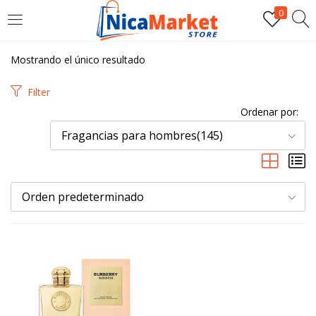
0
INICIAR SESIÓN
Mostrando el único resultado
Introduzca su nombre de usuario y contraseña para iniciar
Filter
sesión.
Ordenar por:
Fragancias para hombres(145)
Orden predeterminado
Por favor, introduce una respuesta en dígitos:
20 − dos =
Recordarme