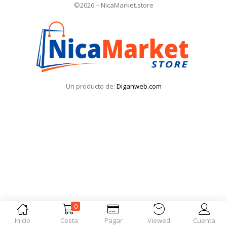
©2026 – NicaMarket.store
Iniciar Sesión
Olvidó la contraseña?
Un producto de:
Diganweb.com
0
Inicio
Cesta
Pagar
Viewed
Cuenta