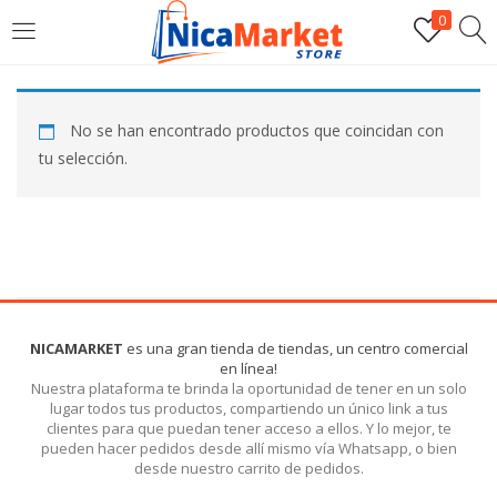
0
INICIAR SESIÓN
No se han encontrado productos que coincidan con
Introduzca su nombre de usuario y contraseña para iniciar
tu selección.
sesión.
Por favor, introduce una respuesta en dígitos:
NICAMARKET
es una gran tienda de tiendas, un centro comercial
en línea!
dos × uno =
Nuestra plataforma te brinda la oportunidad de tener en un solo
lugar todos tus productos, compartiendo un único link a tus
clientes para que puedan tener acceso a ellos. Y lo mejor, te
pueden hacer pedidos desde allí mismo vía Whatsapp, o bien
Recordarme
desde nuestro carrito de pedidos.