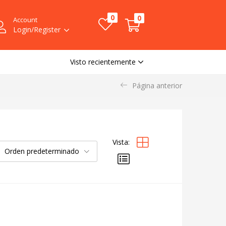
0
0
Account
Login/Register
Visto recientemente
Página anterior
Vista:
Orden predeterminado