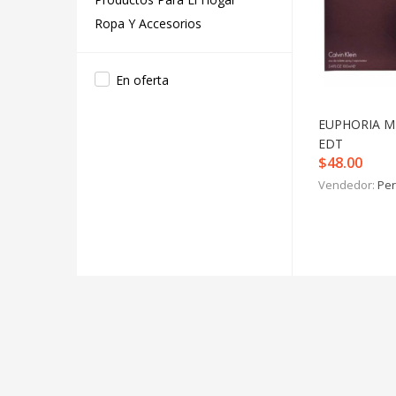
Ropa Y Accesorios
En oferta
EUPHORIA M
EDT
$
48.00
Vendedor:
Per