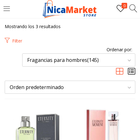
0
INICIAR SESIÓN
Mostrando los 3 resultados
Introduzca su nombre de usuario y contraseña para iniciar
Filter
sesión.
Ordenar por:
Fragancias para hombres(145)
Orden predeterminado
Por favor, introduce una respuesta en dígitos:
3 × 5 =
Recordarme