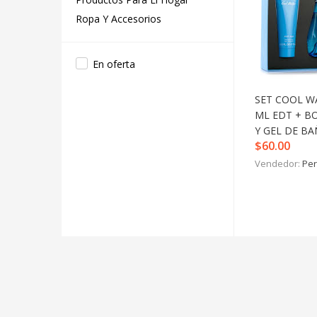
Ropa Y Accesorios
En oferta
SET COOL WA
ML EDT + B
Y GEL DE B
$
60.00
Vendedor:
Per