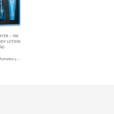
TER – 100
ODY LOTION
AÑO
fumados y más