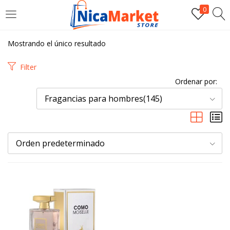
0
INICIAR SESIÓN
Mostrando el único resultado
Introduzca su nombre de usuario y contraseña para iniciar
Filter
sesión.
Ordenar por:
Fragancias para hombres(145)
Orden predeterminado
Por favor, introduce una respuesta en dígitos:
16 + catorce =
Recordarme