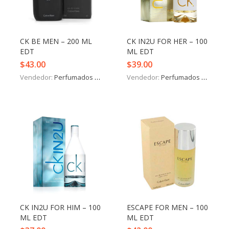
Iniciar Sesión
Olvidó la contraseña?
CK BE MEN – 200 ML
CK IN2U FOR HER – 100
EDT
ML EDT
$
43.00
$
39.00
Vendedor:
Perfumados y más
Vendedor:
Perfumados y más
CK IN2U FOR HIM – 100
ESCAPE FOR MEN – 100
ML EDT
ML EDT