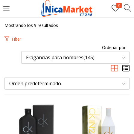
0
INICIAR SESIÓN
Mostrando los 9 resultados
Introduzca su nombre de usuario y contraseña para iniciar
Filter
sesión.
Ordenar por:
Fragancias para hombres(145)
Orden predeterminado
Por favor, introduce una respuesta en dígitos:
5 × uno =
Recordarme