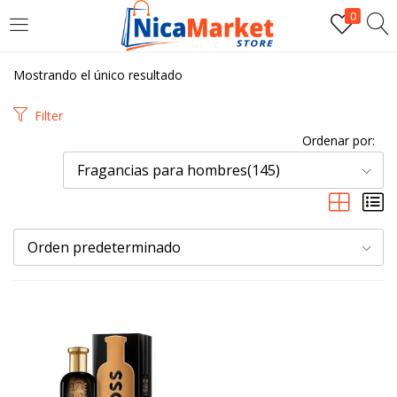
0
INICIAR SESIÓN
Mostrando el único resultado
Introduzca su nombre de usuario y contraseña para iniciar
Filter
sesión.
Ordenar por:
Fragancias para hombres(145)
Orden predeterminado
Por favor, introduce una respuesta en dígitos:
9 − siete =
Recordarme