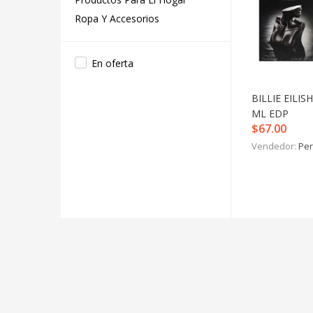
Ropa Y Accesorios
En oferta
BILLIE EILIS
ML EDP
$
67.00
Vendedor:
Per