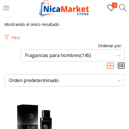
0
INICIAR SESIÓN
Mostrando el único resultado
Introduzca su nombre de usuario y contraseña para iniciar
Filter
sesión.
Ordenar por:
Fragancias para hombres(145)
Orden predeterminado
Por favor, introduce una respuesta en dígitos:
cinco × 2 =
Recordarme