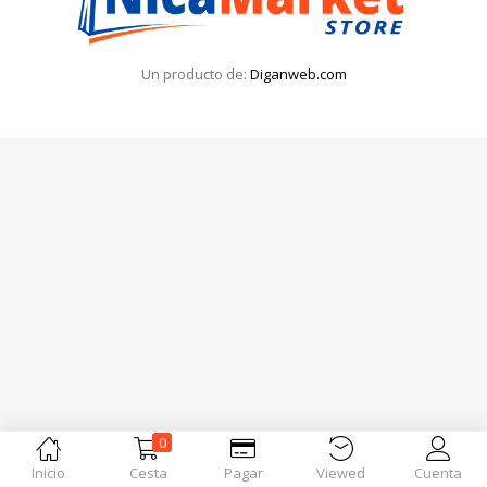
Iniciar Sesión
Olvidó la contraseña?
Un producto de:
Diganweb.com
0
Inicio
Cesta
Pagar
Viewed
Cuenta