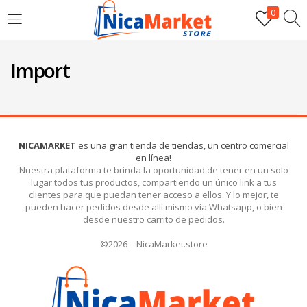
0
INICIAR SESIÓN
Import
Introduzca su nombre de usuario y contraseña para iniciar
sesión.
NICAMARKET
es una gran tienda de tiendas, un centro comercial
en línea!
Nuestra plataforma te brinda la oportunidad de tener en un solo
lugar todos tus productos, compartiendo un único link a tus
clientes para que puedan tener acceso a ellos. Y lo mejor, te
Por favor, introduce una respuesta en dígitos:
pueden hacer pedidos desde allí mismo vía Whatsapp, o bien
desde nuestro carrito de pedidos.
cinco + diecisiete =
©2026 – NicaMarket.store
Recordarme