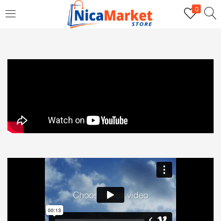
0
INICIAR SESIÓN
Introduzca su nombre de usuario y contraseña para iniciar
sesión.
Por favor, introduce una respuesta en dígitos:
uno × dos =
Recordarme